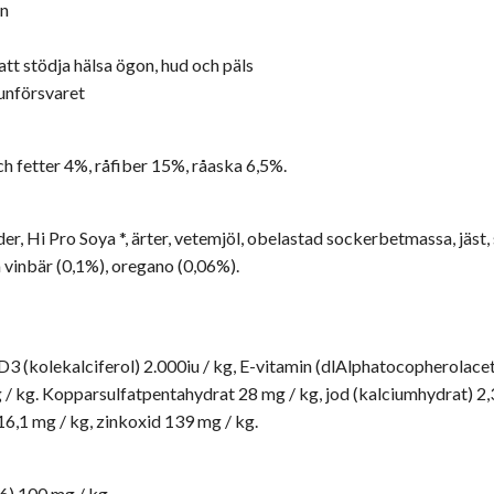
en
tt stödja hälsa ögon, hud och päls
munförsvaret
ch fetter 4%, råfiber 15%, råaska 6,5%.
der, Hi Pro Soya *, ärter, vetemjöl, obelastad sockerbetmassa, jäst,
a vinbär (0,1%), oregano (0,06%).
 D3 (kolekalciferol) 2.000iu / kg, E-vitamin (dlAlphatocopherolace
/ kg. Kopparsulfatpentahydrat 28 mg / kg, jod (kalciumhydrat) 2,3
6,1 mg / kg, zinkoxid 139 mg / kg.
6) 100 mg / kg.