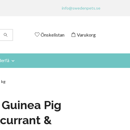
info@swedenpets.se
Önskelistan
Varukorg
derfä
 kg
 Guinea Pig
currant &