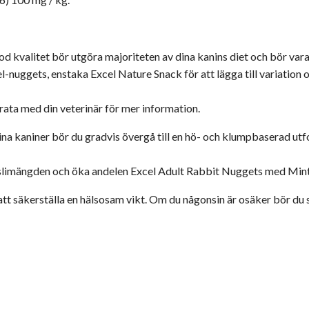
od kvalitet bör utgöra majoriteten av dina kanins diet och bör vara 
l-nuggets, enstaka Excel Nature Snack för att lägga till variatio
 Prata med din veterinär för mer information.
ina kaniner bör du gradvis övergå till en hö- och klumpbaserad ut
imängden och öka andelen Excel Adult Rabbit Nuggets med Mint ti
ör att säkerställa en hälsosam vikt. Om du någonsin är osäker bör du