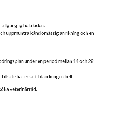
tillgänglig hela tiden.
n och uppmuntra känslomässig anrikning och en
fodringsplan under en period mellan 14 och 28
lls de har ersatt blandningen helt.
 söka veterinärråd.