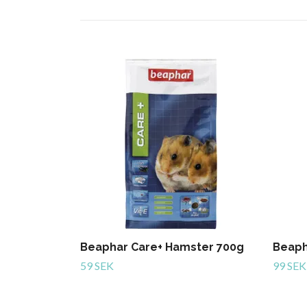
Beaphar Care+ Hamster 700g
Beaph
59 SEK
99 SEK