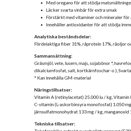
Med oregano för att stödja matsmältning
Läcker svarta vinbär för extra smak
Förstärkt med vitaminer och mineraler för a
Innehåller antioxidanter för att stödja im
Analytiska beståndsdelar:
Fördelaktiga fiber 31%, råprotein 17%, råoljor o
Sammansättning:
Gräsmjöl, vete, lusern, majs, sojabönor *, havrefo
dikalciumfosfat, salt, kortkärnfoschar-o ), Svart
* Kan innehålla GM-material
Näringstillsatser:
Vitamin A (retinylacetat) 25.000 iu / kg, Vitamin
C-vitamin (L-askorbinsyra monofosfat) 1.050 mg 
järnsulfatmonohydrat 133 mg / kg, manganoxid 1
Tekniska tillsatser:
Tokoferolrika extrakt av naturligt ursprung (E30