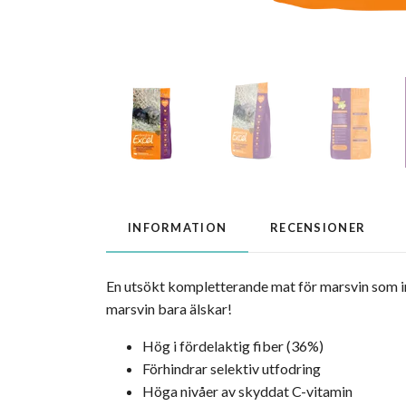
INFORMATION
RECENSIONER
En utsökt kompletterande mat för marsvin som i
marsvin bara älskar!
Hög i fördelaktig fiber (36%)
Förhindrar selektiv utfodring
Höga nivåer av skyddat C-vitamin