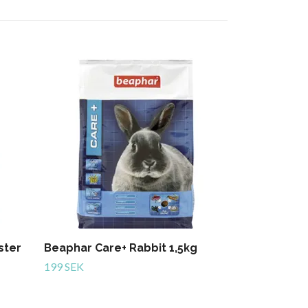
Excel Rabbit
Slut i lager
ster
Beaphar Care+ Rabbit 1,5kg
199 SEK