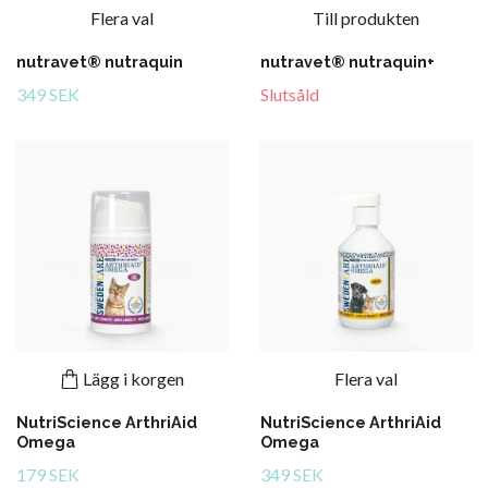
Flera val
Till produkten
nutravet® nutraquin
nutravet® nutraquin+
349 SEK
Slutsåld
Lägg i korgen
Flera val
NutriScience ArthriAid
NutriScience ArthriAid
Omega
Omega
179 SEK
349 SEK