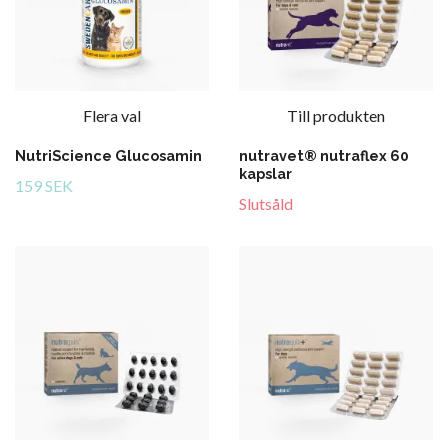
Flera val
Till produkten
NutriScience Glucosamin
nutravet® nutraflex 60
kapslar
159 SEK
Slutsåld