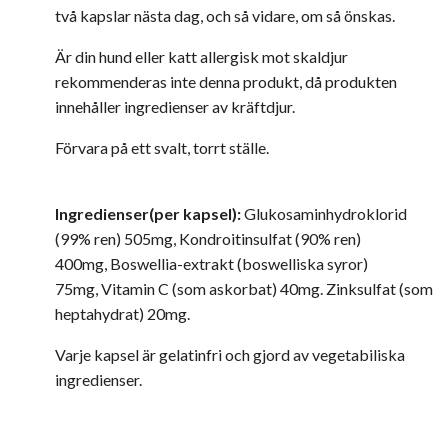
två kapslar nästa dag, och så vidare, om så önskas.
Är din hund eller katt allergisk mot skaldjur
rekommenderas inte denna produkt, då produkten
innehåller ingredienser av kräftdjur.
Förvara på ett svalt, torrt ställe.
Ingredienser(per kapsel):
Glukosaminhydroklorid
(99% ren) 505mg, Kondroitinsulfat (90% ren)
400mg, Boswellia-extrakt (boswelliska syror)
75mg, Vitamin C (som askorbat) 40mg. Zinksulfat (som
heptahydrat) 20mg.
Varje kapsel är gelatinfri och gjord av vegetabiliska
ingredienser.