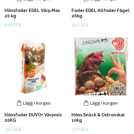
Hönsfoder EDEL Värp Max
Foder EDEL Allfoder Fågel
20 kg
20kg
449 SEK
265 SEK
Lägg i korgen
Lägg i korgen
Hönsfoder DUVO+ Värpmix
Höns Snäck & Ostronskal
20KG
10kg
265 SEK
129 SEK