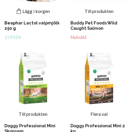
Lägg i korgen
Till produkten
Beaphar Lactol valpmjölk
Buddy Pet Foods Wild
250 g
Caught Salmon
159 SEK
Slutsåld
Till produkten
Flera val
Doggy Professional Mini
Doggy Professional Mini 2
Skonsam
kg