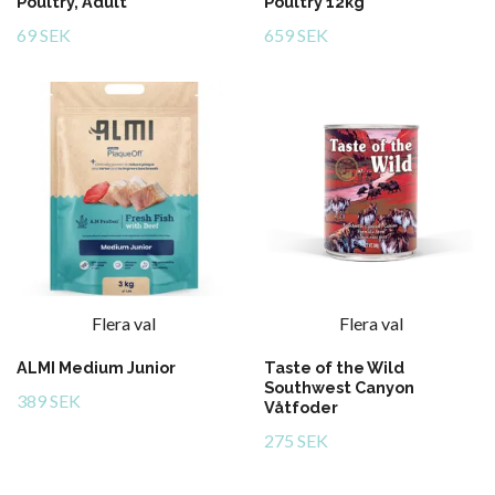
Poultry, Adult
Poultry 12kg
69 SEK
659 SEK
Flera val
Flera val
ALMI Medium Junior
Taste of the Wild
Southwest Canyon
389 SEK
Våtfoder
275 SEK