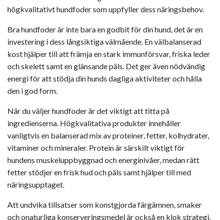
högkvalitativt hundfoder som uppfyller dess näringsbehov.
Bra hundfoder är inte bara en godbit för din hund, det är en
investering i dess långsiktiga välmående. En välbalanserad
kost hjälper till att främja en stark immunförsvar, friska leder
och skelett samt en glänsande päls. Det ger även nödvändig
energi för att stödja din hunds dagliga aktiviteter och hålla
den i god form.
När du väljer hundfoder är det viktigt att titta på
ingredienserna. Högkvalitativa produkter innehåller
vanligtvis en balanserad mix av proteiner, fetter, kolhydrater,
vitaminer och mineraler. Protein är särskilt viktigt för
hundens muskeluppbyggnad och energinivåer, medan rätt
fetter stödjer en frisk hud och päls samt hjälper till med
näringsupptaget.
Att undvika tillsatser som konstgjorda färgämnen, smaker
och onaturliga konserveringsmedel är också en klok strategi.