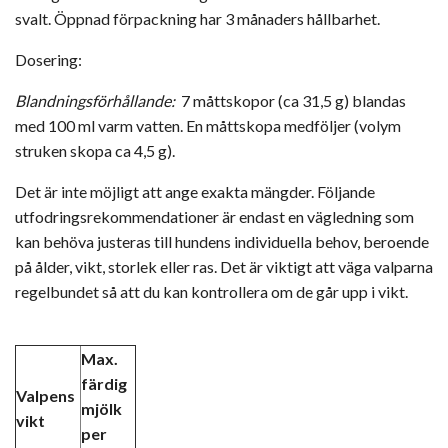
svalt. Öppnad förpackning har 3 månaders hållbarhet.
Dosering:
Blandningsförhållande:
7 måttskopor (ca 31,5 g) blandas
med 100 ml varm vatten. En måttskopa medföljer (volym
struken skopa ca 4,5 g).
Det är inte möjligt att ange exakta mängder. Följande
utfodringsrekommendationer är endast en vägledning som
kan behöva justeras till hundens individuella behov, beroende
på ålder, vikt, storlek eller ras. Det är viktigt att väga valparna
regelbundet så att du kan kontrollera om de går upp i vikt.
Max.
färdig
Valpens
mjölk
vikt
per