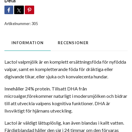
Dela
Artikelnummer:
305
INFORMATION
RECENSIONER
Lactol valpmjölk är en komplett ersättningsföda för nyfödda
valpar, samt en kompletterande föda för dräktiga eller
digivande tikar, eller sjuka och konvalecenta hundar.
Innehåller 24% protein. Tillsatt DHA från
microalger,förekommer naturligt i modersmjölken och bidrar
till att utveckla valpens kognitiva funktioner. DHA är
livsviktigt för hjärnans utveckling.
Lactol är väldigt lättuplöslig, kan även blandas i kallt vatten.
Färdigblandad håller den sig i 24 timmar om den förvaras