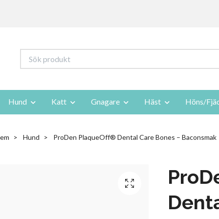
Hund
Katt
Gnagare
Häst
Höns/Fjä
em
Hund
ProDen PlaqueOff® Dental Care Bones – Baconsmak
ProD
Denta