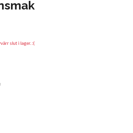
nsmak
rr slut i lager. :(
3