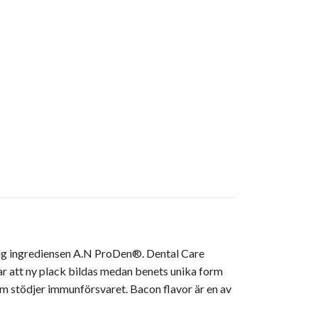
alg ingrediensen A.N ProDen®. Dental Care
r att ny plack bildas medan benets unika form
som stödjer immunförsvaret. Bacon flavor är en av