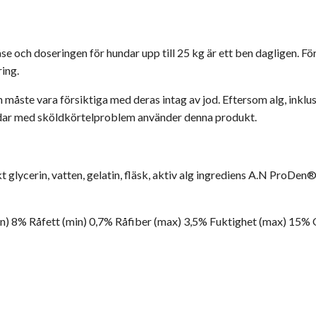
se och doseringen för hundar upp till 25 kg är ett ben dagligen. F
ring.
ste vara försiktiga med deras intag av jod. Eftersom alg, inklusiv
undar med sköldkörtelproblem använder denna produkt.
 glycerin, vatten, gelatin, fläsk, aktiv alg ingrediens A.N ProDen®, 
in) 8% Råfett (min) 0,7% Råfiber (max) 3,5% Fuktighet (max) 15