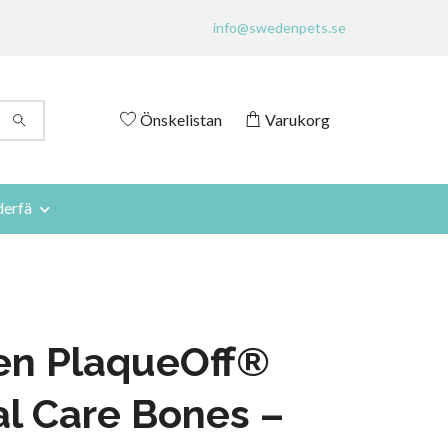
info@swedenpets.se
Önskelistan
Varukorg
derfä
en PlaqueOff®
l Care Bones –