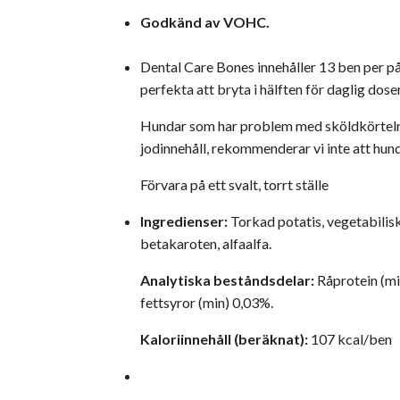
Godkänd av VOHC.
Dental Care Bones innehåller 13 ben per på
perfekta att bryta i hälften för daglig dose
Hundar som har problem med sköldkörteln må
jodinnehåll, rekommenderar vi inte att h
Förvara på ett svalt, torrt ställe
Ingredienser:
Torkad potatis, vegetabiliskt
betakaroten, alfaalfa.
Analytiska beståndsdelar:
Råprotein (m
fettsyror (min) 0,03%.
Kaloriinnehåll (beräknat):
107 kcal/ben