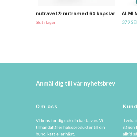
nutravet® nutramed 60 kapslar
ALMI M
379 SE
Slut i lager
Anmäl dig till vår nyhetsbrev
Om oss
Kund
Vi finns för dig och din bästa vän. Vi
Tveka i
tillhandahåller hälsoprodukter till din
någon f
hund, katt eller häst.
alltid s