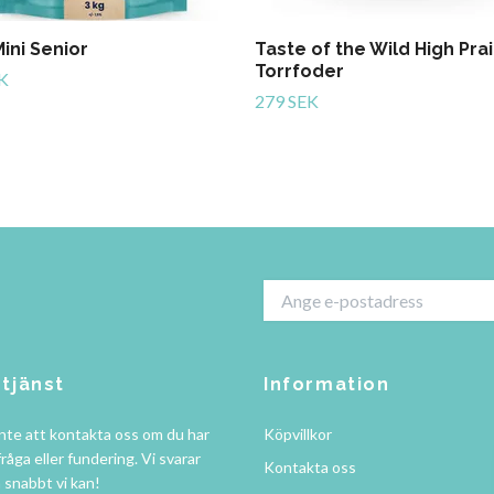
ini Senior
Taste of the Wild High Prai
Torrfoder
K
279 SEK
tjänst
Information
nte att kontakta oss om du har
Köpvillkor
råga eller fundering. Vi svarar
Kontakta oss
å snabbt vi kan!