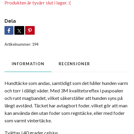
Produkten är tyvärr slut i lager. :(
Dela
Artikelnummer:
194
INFORMATION
RECENSIONER
Hundtäcke som andas, samtidigt som det håller hunden varm
och torr i dåligt väder. Med 3M kvalitetsreflex i paspoalen
och runt magbandet, vilket säkerställer att hunden syns på
långt avstånd. Täcket har avtagbort foder, vilket gör att man
kan använda den utan foder som regntäcke, eller med foder
som varmt vintertäcke.
Tvättas i 40 grader celsius.