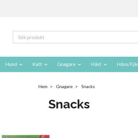
Hund
Katt
Gnagare
Häst
Höns/Fjä
Hem
Gnagare
Snacks
Snacks