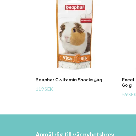
Beaphar C-vitamin Snacks 50g
Excel
60 g
119 SEK
59 SE
Anmäl dig till vår nyhetsbrev