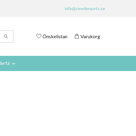
info@swedenpets.se
Önskelistan
Varukorg
derfä