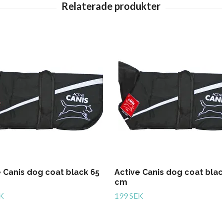
e Canis dog coat black 65
Active Canis dog coat blac
cm
K
199 SEK