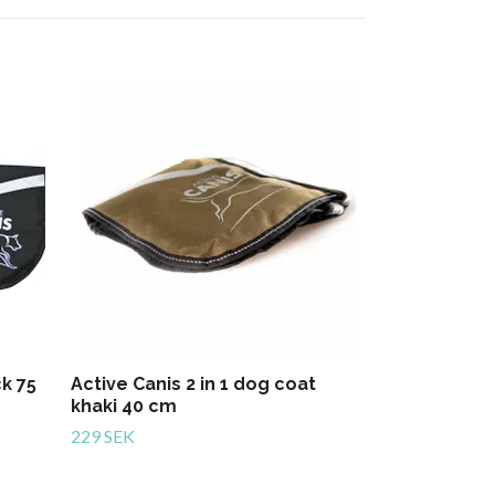
Active Canis
khaki 45 cm
239 SEK
k 75
Active Canis 2 in 1 dog coat
khaki 40 cm
229 SEK