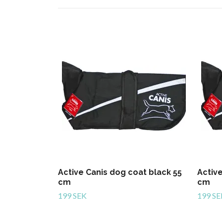
Active Canis dog coat black 55
Activ
cm
cm
199 SEK
199 SE