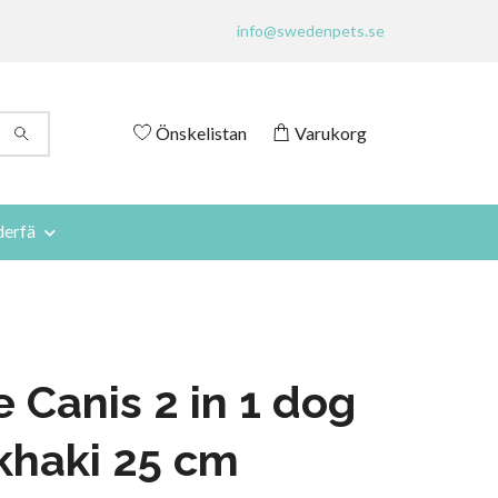
info@swedenpets.se
Önskelistan
Varukorg
derfä
e Canis 2 in 1 dog
khaki 25 cm