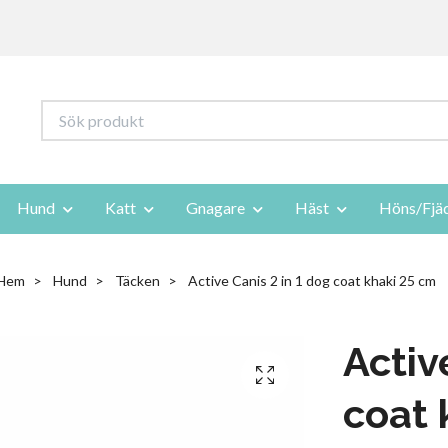
Hund
Katt
Gnagare
Häst
Höns/Fjä
Hem
Hund
Täcken
Active Canis 2 in 1 dog coat khaki 25 cm
Activ
coat 