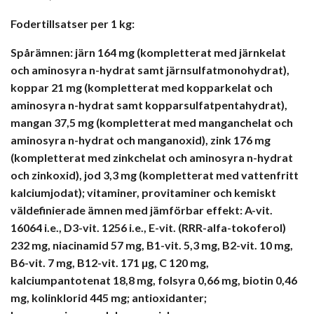
Fodertillsatser per 1 kg:
Spårämnen:
järn 164 mg (kompletterat med järnkelat
och aminosyra n-hydrat samt järnsulfatmonohydrat),
koppar 21 mg (kompletterat med kopparkelat och
aminosyra n-hydrat samt kopparsulfatpentahydrat),
mangan 37,5 mg (kompletterat med manganchelat och
aminosyra n-hydrat och manganoxid), zink 176 mg
(kompletterat med zinkchelat och aminosyra n-hydrat
och zinkoxid), jod 3,3 mg (kompletterat med vattenfritt
kalciumjodat); vitaminer, provitaminer och kemiskt
väldefinierade ämnen med jämförbar effekt:
A-vit.
16064 i.e., D3-vit. 1256 i.e., E-vit. (RRR-alfa-tokoferol)
232 mg, niacinamid 57 mg, B1-vit. 5,3 mg, B2-vit. 10 mg,
B6-vit. 7 mg, B12-vit. 171 µg, C 120 mg,
kalciumpantotenat 18,8 mg, folsyra 0,66 mg, biotin 0,46
mg, kolinklorid 445 mg;
antioxidanter;