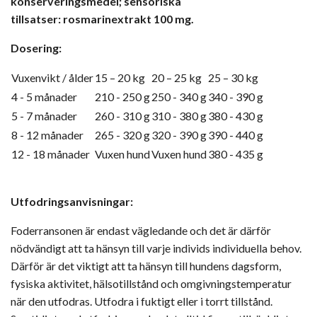
konserveringsmedel; sensoriska
tillsatser:
rosmarinextrakt 100 mg.
Dosering:
Vuxenvikt / ålder
15 – 20 kg
20 – 25 kg
25 – 30 kg
4 - 5 månader
210 - 250 g
250 - 340 g
340 - 390 g
5 - 7 månader
260 - 310 g
310 - 380 g
380 - 430 g
8 - 12 månader
265 - 320 g
320 - 390 g
390 - 440 g
12 - 18 månader
Vuxen hund
Vuxen hund
380 - 435 g
Utfodringsanvisningar:
Foderransonen är endast vägledande och det är därför
nödvändigt att ta hänsyn till varje individs individuella behov.
Därför är det viktigt att ta hänsyn till hundens dagsform,
fysiska aktivitet, hälsotillstånd och omgivningstemperatur
när den utfodras. Utfodra i fuktigt eller i torrt tillstånd.