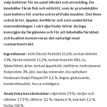
valp behöver för en sund tillväxt och utveckling. De
innehåller färsk fisk och nötkött, som är proteinkällor
som behövs för starka och kraftfulla muskler. Det finns
också ärtor, äpplen, betfibrer och som underlättar
matsmältningen. I vårt djurfoder hittar du inga
konstgjorda färgämnen och för att bibehålla färskhet
och kvalitet konserveras det naturligt med
rosmarinextrakt.
Ingredienser:
kött (färskt fiskkött 21,6%, torkat nötkött
23%, färskt nötkött 11,2%, torkat fiskkött 4%), ris,
fjäderfäfett, ärter, torkad äppelkött, betfibrer, hydrolyserat
fiskprotein 3%, jäst, laxolja, mineraler, Ascophyllum
Nodosum (kelp) PlaqueOff 0,1 %, lingon, glukosamin,
kondroitinsulfat, Yucca schidigera.
Analytiska beståndsdelar:
råprotein 29 %, råoljor och
råfetter 17,9 %, råfibrer 3,2 %, råaska 6 %, kalcium 1,2 %,
fosfor 0,8 %.