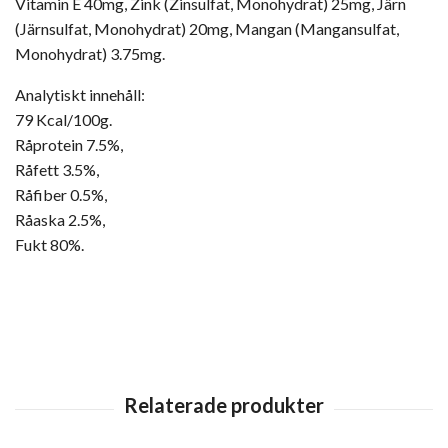
Vitamin E 40mg, Zink (Zinsulfat, Monohydrat) 25mg, Järn
(Järnsulfat, Monohydrat) 20mg, Mangan (Mangansulfat,
Monohydrat) 3.75mg.
Analytiskt innehåll:
79 Kcal/100g.
Råprotein 7.5%,
Råfett 3.5%,
Råfiber 0.5%,
Råaska 2.5%,
Fukt 80%.