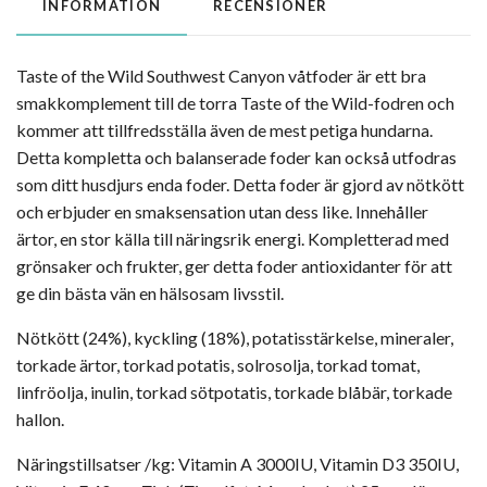
INFORMATION
RECENSIONER
Taste of the Wild Southwest Canyon våtfoder är ett bra
smakkomplement till de torra Taste of the Wild-fodren och
kommer att tillfredsställa även de mest petiga hundarna.
Detta kompletta och balanserade foder kan också utfodras
som ditt husdjurs enda foder. Detta foder är gjord av nötkött
och erbjuder en smaksensation utan dess like. Innehåller
ärtor, en stor källa till näringsrik energi. Kompletterad med
grönsaker och frukter, ger detta foder antioxidanter för att
ge din bästa vän en hälsosam livsstil.
Nötkött (24%), kyckling (18%), potatisstärkelse, mineraler,
torkade ärtor, torkad potatis, solrosolja, torkad tomat,
linfröolja, inulin, torkad sötpotatis, torkade blåbär, torkade
hallon.
Näringstillsatser /kg: Vitamin A 3000IU, Vitamin D3 350IU,