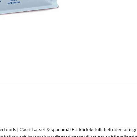
erfoods | 0% tillsatser & spannmål Ett kärleksfullt helfoder som ger
r kalkon och lax som huvudingredienser, vilket ger en hög mängd pr