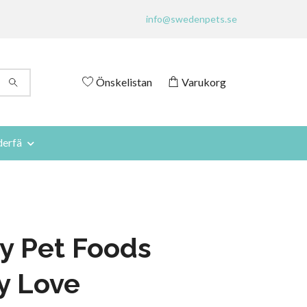
info@swedenpets.se
Önskelistan
Varukorg
derfä
y Pet Foods
y Love