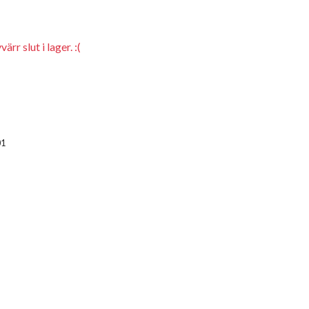
rr slut i lager. :(
01