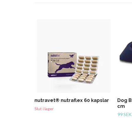
nutravet® nutraflex 60 kapslar
Dog B
cm
Slut i lager
99 SEK