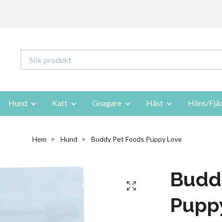
Hund
Katt
Gnagare
Häst
Höns/Fjä
Hem
Hund
Buddy Pet Foods Puppy Love
Budd
Pupp