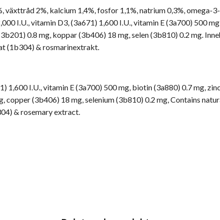
%, växttråd 2%, kalcium 1,4%, fosfor 1,1%, natrium 0,3%, omega-3
,000 I.U., vitamin D3, (3a671) 1,600 I.U., vitamin E (3a700) 500 m
3b201) 0.8 mg, koppar (3b406) 18 mg, selen (3b810) 0.2 mg. Innehå
tat (1b304) & rosmarinextrakt.
1) 1,600 I.U., vitamin E (3a700) 500 mg, biotin (3a880) 0.7 mg, zi
, copper (3b406) 18 mg, selenium (3b810) 0.2 mg, Contains natura
304) & rosemary extract.