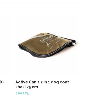
Dogman Spårl
20mm 15m
299 SEK
 X-
Active Canis 2 in 1 dog coat
khaki 25 cm
199 SEK