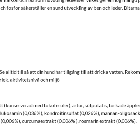
 fosfor säkerställer en sund utveckling av ben och leder. Bitarna 
e alltid till så att din hund har tillgång till att dricka vatten. Re
lek, aktivitetsnivå och miljö
t (konserverad med tokoferoler), ärtor, sötpotatis, torkade äpplen
glukosamin (0,036%), kondroitinsulfat (0,026%), mannan-oligosack
 (0,006%), curcumaextrakt (0,006% ), rosmarin extrakt (0,006%).