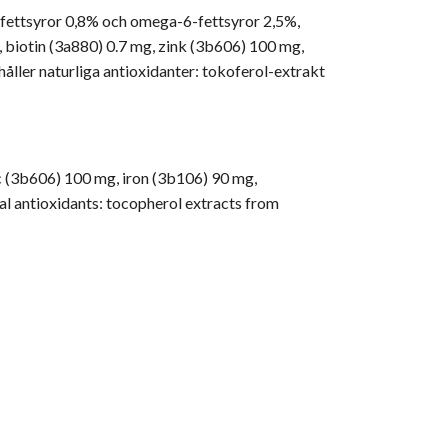
-fettsyror 0,8% och omega-6-fettsyror 2,5%,
g, biotin (3a880) 0.7 mg, zink (3b606) 100 mg,
ller naturliga antioxidanter: tokoferol-extrakt
nc (3b606) 100 mg, iron (3b106) 90 mg,
l antioxidants: tocopherol extracts from