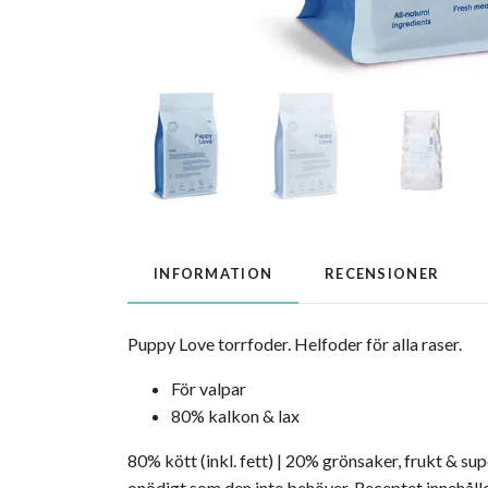
INFORMATION
RECENSIONER
Puppy Love torrfoder. Helfoder för alla raser.
För valpar
80% kalkon & lax
80% kött (inkl. fett) | 20% grönsaker, frukt & sup
onödigt som den inte behöver. Receptet innehålle