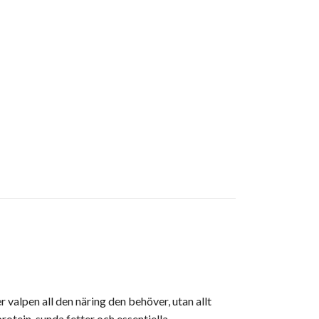
 valpen all den näring den behöver, utan allt
otein, sunda fetter och essentiella