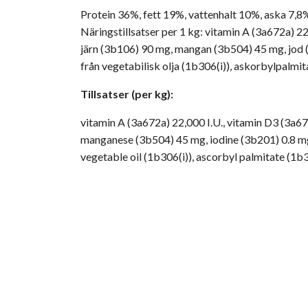
Protein 36%, fett 19%, vattenhalt 10%, aska 7,8
Näringstillsatser per 1 kg: vitamin A (3a672a) 22
järn (3b106) 90 mg, mangan (3b504) 45 mg, jod (
från vegetabilisk olja (1b306(i)), askorbylpalmi
Tillsatser (per kg):
vitamin A (3a672a) 22,000 I.U., vitamin D3 (3a67
manganese (3b504) 45 mg, iodine (3b201) 0.8 mg
vegetable oil (1b306(i)), ascorbyl palmitate (1b