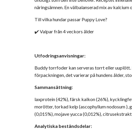
näringsämnen. En välbalanserad mix av kalcium och
Till vilka hundar passar Puppy Love?
✔️ Valpar från 4 veckors ålder
Utfodringsanvisningar:
Buddy torrfoder kan serveras torrt eller uuplött. S
förpackningen, det varierar på hundens ålder, stor
Sammansättning:
laxprotein (42%), färsk kalkon (26%), kycklingfet
morötter, torkad kelp (ascophyllum nodosum ), 
(0,015%), mojave yucca (0,012%), citrusekstrakt
Analytiska beståndsdelar: