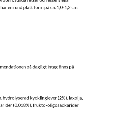
har en rund platt form på ca. 1,0-1,2 cm.
kommendationen på dagligt intag finns på
, hydrolyserad kycklinglever (2%), laxolja,
arider (0,018%), frukto-oligosackarider