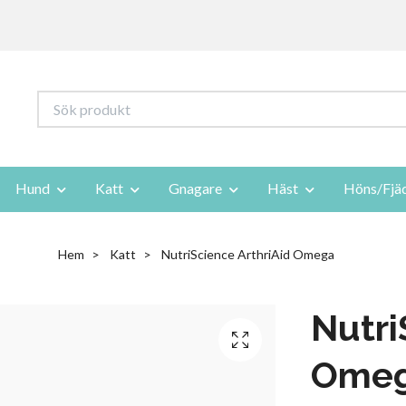
Hund
Katt
Gnagare
Häst
Höns/Fjä
Hem
Katt
NutriScience ArthriAid Omega
Nutri
Ome