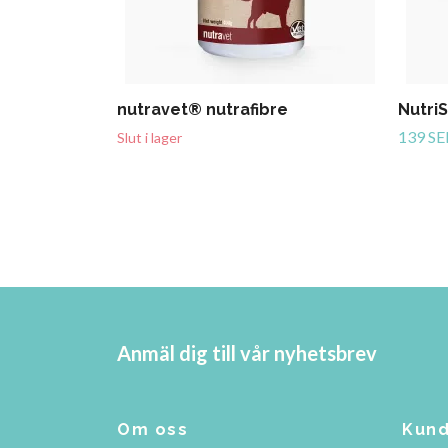
nutravet® nutrafibre
Nutri
139 SE
Slut i lager
Anmäl dig till vår nyhetsbrev
Om oss
Kund