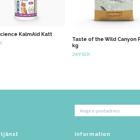
Science KalmAid Katt
Taste of the Wild Canyon R
K
kg
249 SEK
tjänst
Information