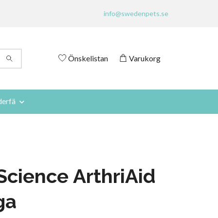
info@swedenpets.se
Önskelistan
Varukorg
derfä
Science ArthriAid
ga