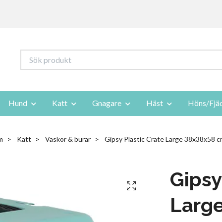
Hund
Katt
Gnagare
Häst
Höns/Fjä
m
Katt
Väskor & burar
Gipsy Plastic Crate Large 38x38x58 
Gipsy
Larg