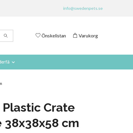
info@swedenpets.se
Önskelistan
Varukorg
derfä
cm
 Plastic Crate
e 38x38x58 cm