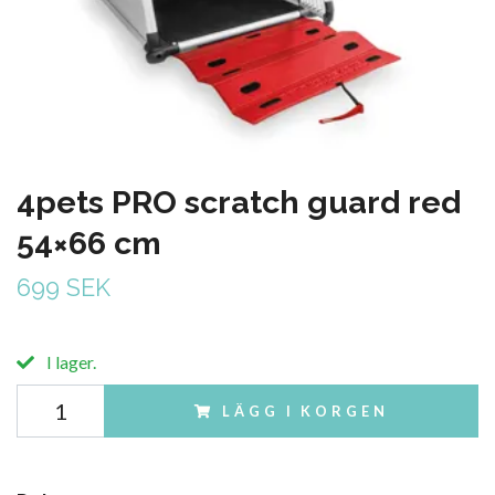
4pets PRO scratch guard red
54×66 cm
699 SEK
I lager.
LÄGG I KORGEN