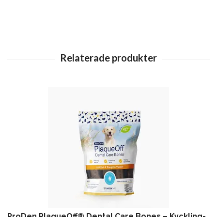
ProDen PlaqueOff® Dental Care Bones – Kyckling-