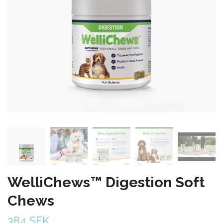
WelliChews™ Digestion Soft
Chews
384 SEK