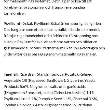
för matsmältningssystemet. Det hjälper också till att
förebygga förstoppning och främja regelbundna
tarmrörelser.
Psylliumfröskal:
Psylliumfröskal är en naturlig löslig fiber.
Det fungerar som ett skonsamt, bulkbildande laxermedel,
främjar regelbundenhet och förhindrar förstoppning hos
husdjur. Psylliumfröskal absorberar vatten och bildar en
geléliknande substans i tarmarna, mjukar upp avföringen och
underlättar dess passage genom matsmältningskanalen.
Innehåll:
Rice Bran, Starch (Tapioca, Potato), Refined
Vegetable Oil (Rapeseed, Sunflower), Glycerine, Yeasts
Products 5.6%, Magnesium salts of organic acids
(Magnesium Stearate), Inulin (Cichorium intybus) 1.1%,
Psyllium Husk 1.1%, Pumpkin Seed 1.1%, Charcoal 0.6%,
Sodium Chloride, Gluco-oligosaccharide.. Nutritional