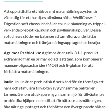
Att upprätthålla ett hälsosamt matsmältningssystem är
väsentlig för ett husdjurs allmänna hälsa. WelliChews™
Digestion soft chews innehåller en unik blandning av trippel-
verkande prebiotika, inulin och psylliumskalpulver. Dessa
soft chews stöder en balanserad tarmflora, underlättar
matsmältningen och främjar näringsupptaget hos husdjur.
Agrimos Prebiotika:
Agrimos är en unik 3-i-1-produkt
extraherad från en primär odlad jäststam, som kombinerar
mannan-oligosackarider (MOS) och ß-glukan för att
förbättra matsmältningen.
Inulin
: Inulin är en prebiotisk fiber känd för sin förmåga att
nära och stimulera tillväxten av gynnsamma bakterier i
tarmen. Genom att skapa en gynnsam miljö för tillväxten av
probiotika hjälper inulin till att förbättra matsmältningen,
öka näringsupptaget och förbättra den övergripande hälsan