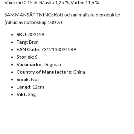
Växttråd 0,15 %, Råaska 1,25 %, Vatten 11,6 %
SAMMANSÄTTNING: Kött och animaliska biprodukter
(råhud av nötboskap 100 %)
SKU
: 303158
Färg
:
Brun
EAN Code
: 7312133031589
Storlek
:
S
Varumärke
: Dogman
Country of Manufacture
:
China
Smak
: Nöt
Längd
:
12cm
Vikt
: 25g