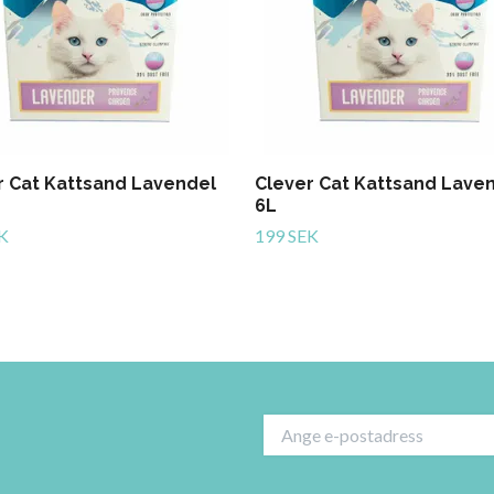
r Cat Kattsand Lavendel
Clever Cat Kattsand Lave
6L
K
199 SEK