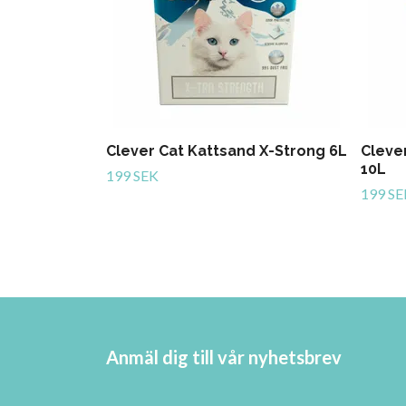
Clever Cat Kattsand X-Strong 6L
Cleve
10L
199 SEK
199 SE
Anmäl dig till vår nyhetsbrev