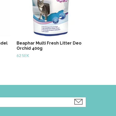
ndel
Beaphar Multi Fresh Litter Deo
Orchid 400g
62 SEK