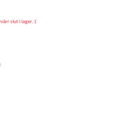
rr slut i lager. :(
8