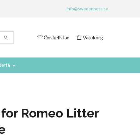
info@swedenpets.se
Önskelistan
Varukorg
derfä
r for Romeo Litter
e