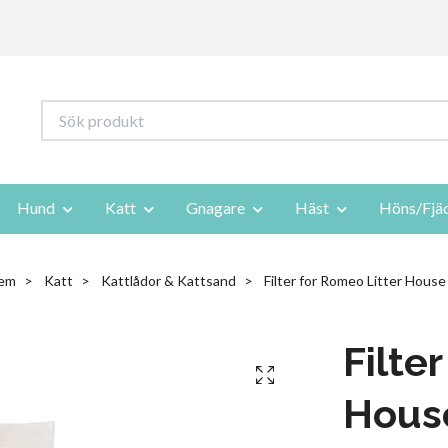
Hund
Katt
Gnagare
Häst
Höns/Fjä
em
Katt
Kattlådor & Kattsand
Filter for Romeo Litter House
Filte
Hous