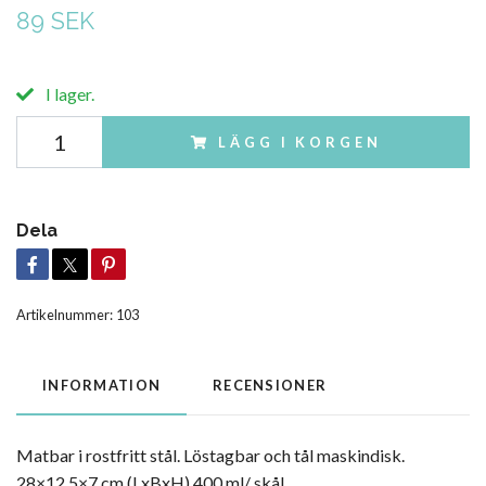
89 SEK
I lager.
LÄGG I KORGEN
Dela
Artikelnummer:
103
INFORMATION
RECENSIONER
Matbar i rostfritt stål. Löstagbar och tål maskindisk.
28×12,5×7 cm (LxBxH) 400 ml/ skål