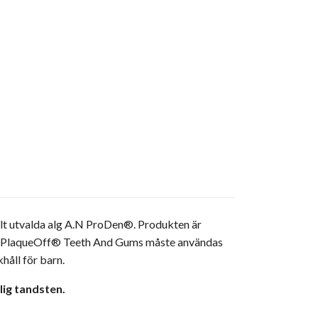
llt utvalda alg A.N ProDen®. Produkten är
Den PlaqueOff® Teeth And Gums måste användas
åll för barn.
lig tandsten.