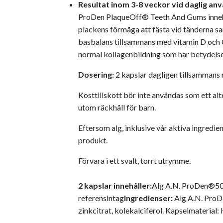
Resultat inom 3-8 veckor vid daglig an
ProDen PlaqueOff® Teeth And Gums innehål
plackens förmåga att fästa vid tänderna s
basbalans tillsammans med vitamin D och C 
normal kollagenbildning som har betydelse 
Dosering:
2 kapslar dagligen tillsammans m
Kosttillskott bör inte användas som ett al
utom räckhåll för barn.
Eftersom alg, inklusive vår aktiva ingredi
produkt.
Förvara i ett svalt, torrt utrymme.
2 kapslar innehåller:
Alg A.N. ProDen®5
referensintag
Ingredienser:
Alg A.N. ProD
zinkcitrat, kolekalciferol. Kapselmaterial