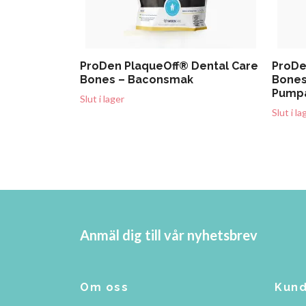
ProDen PlaqueOff® Dental Care
ProDe
Bones – Baconsmak
Bones
Pump
Slut i lager
Slut i la
Anmäl dig till vår nyhetsbrev
Om oss
Kund