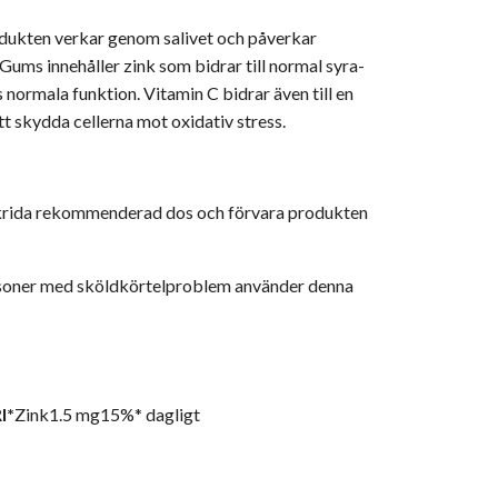
dukten verkar genom salivet och påverkar
ums innehåller zink som bidrar till normal syra-
normala funktion. Vitamin C bidrar även till en
t skydda cellerna mot oxidativ stress.
verskrida rekommenderad dos och förvara produkten
 personer med sköldkörtelproblem använder denna
I*
Zink1.5 mg15%* dagligt