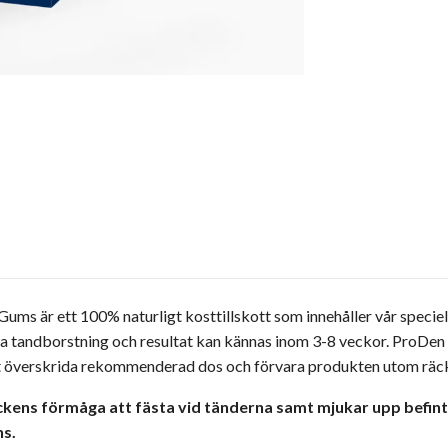
s är ett 100% naturligt kosttillskott som innehåller vår specie
liga tandborstning och resultat kan kännas inom 3-8 veckor. Pro
tt överskrida rekommenderad dos och förvara produkten utom räckh
kens förmåga att fästa vid tänderna samt mjukar upp befint
ns.