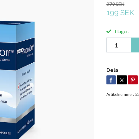
279 SEK
199 SEK
I lager.
Dela
Artikelnummer:
5