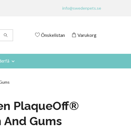
info@swedenpets.se
Önskelistan
Varukorg
derfä
 Gums
en PlaqueOff®
h And Gums