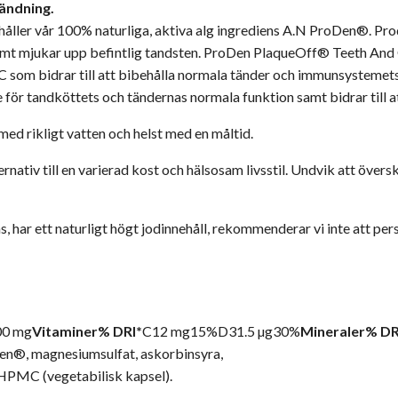
vändning.
ler vår 100% naturliga, aktiva alg ingrediens A.N ProDen®. Pro
amt mjukar upp befintlig tandsten. ProDen PlaqueOff® Teeth And G
som bidrar till att bibehålla normala tänder och immunsystemets 
för tandköttets och tändernas normala funktion samt bidrar till at
ed rikligt vatten och helst med en måltid.
ternativ till en varierad kost och hälsosam livsstil. Undvik att ö
ens, har ett naturligt högt jodinnehåll, rekommenderar vi inte att
00 mg
Vitaminer
% DRI*
C12 mg15%D31.5 µg30%
Mineraler
% DR
en®, magnesiumsulfat, askorbinsyra,
: HPMC (vegetabilisk kapsel).