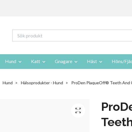
Hund
Katt
Gnagare
Häst
Höns/Fjä
Hund
Hälsoprodukter - Hund
ProDen PlaqueOff® Teeth And
ProD
Teet