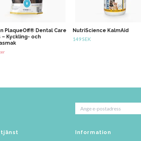
n PlaqueOff® Dental Care
NutriScience KalmAid
 – Kyckling- och
149 SEK
asmak
ger
tjänst
Information