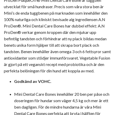
ProDen PlaqueOff® Mini Dental Care Bone är tuggben
utvecklat för små hundraser. Precis som våra stora ben är
Mini’s de enda tuggbenen på marknaden som innehåller den
100% naturliga och kliniskt bevisade alg ingrediensen A.N
ProDen®. Mini Dental Care Bones har dubbel effekt: A.N
ProDen® verkar genom kroppen där den mjukar upp
befintlig tandsten och förhindrar att ny plack bildas medan
benets unika form hjälper till att skrapa bort plack och
tandsten. Benen innehåller även omega 3 och 6 fettsyror samt
antioxidanter som stödjer immunförsvaret. Vegetable Fusion
är gjort på ett veganskt recept med probiotika och är den
perfekta belöningen för din hund att koppla av med.
Godkänd av VOHC.
Mini Dental Care Bones innehåller 20 ben per påse och
doseringen för hundar som väger 4,5 kg och mer är ett
ben dagligen. För de mindre hundarna är våra Mini
Dental Care Bones perfekta att bryta i hälften för