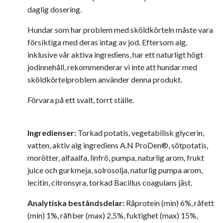
daglig dosering.
Hundar som har problem med sköldkörteln måste vara
försiktiga med deras intag av jod. Eftersom alg,
inklusive vår aktiva ingrediens, har ett naturligt högt
jodinnehåll, rekommenderar vi inte att hundar med
sköldkörtelproblem använder denna produkt.
Förvara på ett svalt, torrt ställe.
Ingredienser:
Torkad potatis, vegetabilisk glycerin,
vatten, aktiv alg ingrediens A.N ProDen®, sötpotatis,
morötter, alfaalfa, linfrö, pumpa, naturlig arom, frukt
juice och gurkmeja, solrosolja, naturlig pumpa arom,
lecitin, citronsyra, torkad Bacillus coagulans jäst.
Analytiska beståndsdelar:
Råprotein (min) 6%, råfett
(min) 1%, råfiber (max) 2,5%, fuktighet (max) 15%,