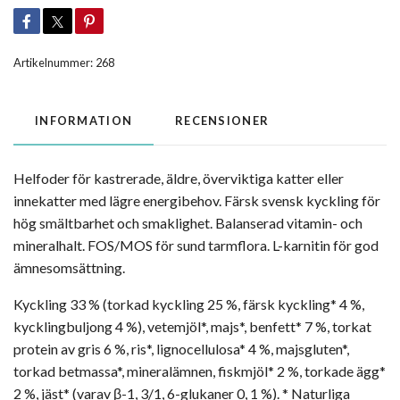
Artikelnummer:
268
INFORMATION
RECENSIONER
Helfoder för kastrerade, äldre, överviktiga katter eller
innekatter med lägre energibehov. Färsk svensk kyckling för
hög smältbarhet och smaklighet. Balanserad vitamin- och
mineralhalt. FOS/MOS för sund tarmflora. L-karnitin för god
ämnesomsättning.
Kyckling 33 % (torkad kyckling 25 %, färsk kyckling* 4 %,
kycklingbuljong 4 %), vetemjöl*, majs*, benfett* 7 %, torkat
protein av gris 6 %, ris*, lignocellulosa* 4 %, majsgluten*,
torkad betmassa*, mineralämnen, fiskmjöl* 2 %, torkade ägg*
2 %, jäst* (varav β-1, 3/1, 6-glukaner 0, 1 %). * Naturliga