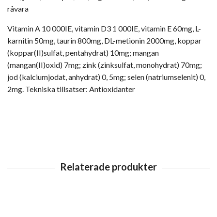
råvara
Vitamin A 10 000IE, vitamin D3 1 000IE, vitamin E 60mg, L-
karnitin 50mg, taurin 800mg, DL-metionin 2000mg, koppar
(koppar(II)sulfat, pentahydrat) 10mg; mangan
(mangan(II)oxid) 7mg; zink (zinksulfat, monohydrat) 70mg;
jod (kalciumjodat, anhydrat) 0, 5mg; selen (natriumselenit) 0,
2mg. Tekniska tillsatser: Antioxidanter