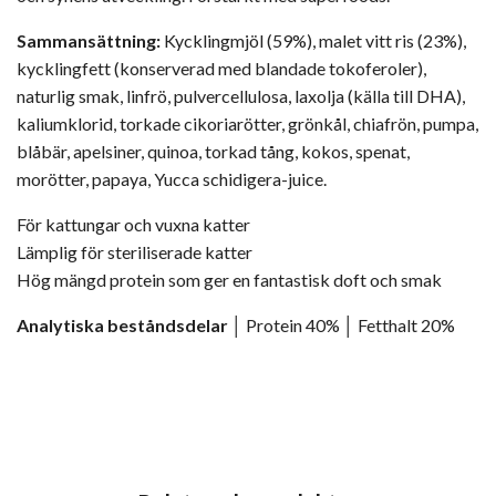
Sammansättning:
Kycklingmjöl (59%), malet vitt ris (23%),
kycklingfett (konserverad med blandade tokoferoler),
naturlig smak, linfrö, pulvercellulosa, laxolja (källa till DHA),
kaliumklorid, torkade cikoriarötter, grönkål, chiafrön, pumpa,
blåbär, apelsiner, quinoa, torkad tång, kokos, spenat,
morötter, papaya, Yucca schidigera-juice.
För kattungar och vuxna katter
Lämplig för steriliserade katter
Hög mängd protein som ger en fantastisk doft och smak
Analytiska beståndsdelar
│ Protein 40% │ Fetthalt 20%