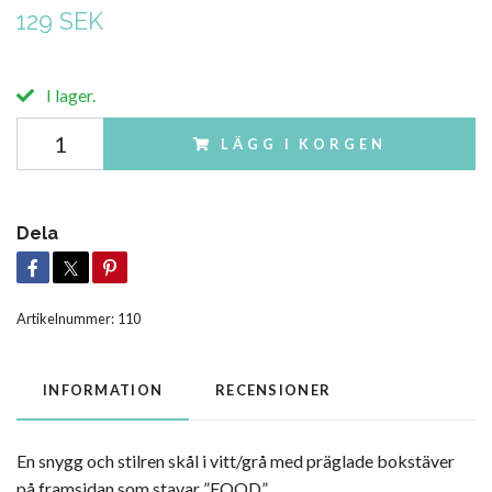
129 SEK
I lager.
LÄGG I KORGEN
Dela
Artikelnummer:
110
INFORMATION
RECENSIONER
En snygg och stilren skål i vitt/grå med präglade bokstäver
på framsidan som stavar ”FOOD”.