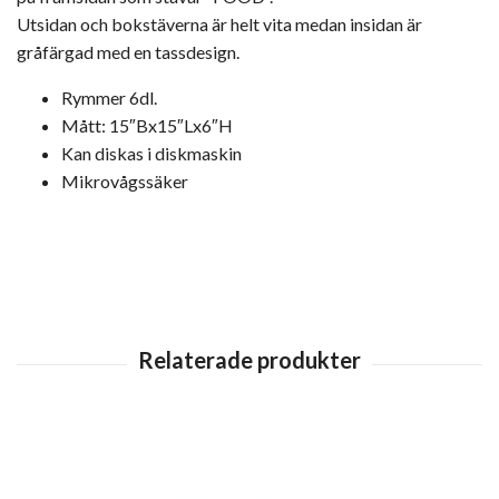
Utsidan och bokstäverna är helt vita medan insidan är
gråfärgad med en tassdesign.
Rymmer 6dl.
Mått: 15″Bx15″Lx6″H
Kan diskas i diskmaskin
Mikrovågssäker