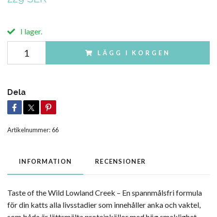
I lager.
LÄGG I KORGEN
Dela
Artikelnummer:
66
INFORMATION
RECENSIONER
Taste of the Wild Lowland Creek – En spannmålsfri formula
för din katts alla livsstadier som innehåller anka och vaktel,
som båda är lättsmälta proteinkällor med hög smaklighet.