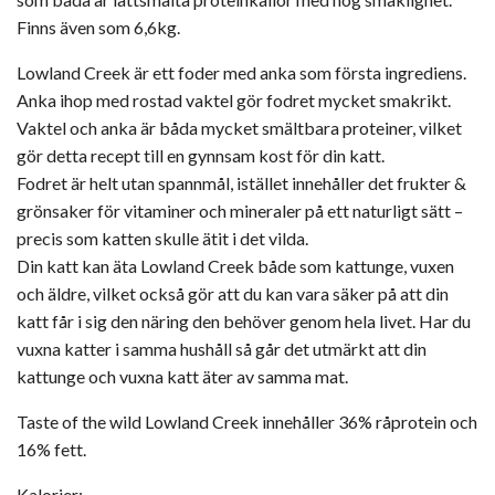
Finns även som 6,6kg.
Lowland Creek är ett foder med anka som första ingrediens.
Anka ihop med rostad vaktel gör fodret mycket smakrikt.
Vaktel och anka är båda mycket smältbara proteiner, vilket
gör detta recept till en gynnsam kost för din katt.
Fodret är helt utan spannmål, istället innehåller det frukter &
grönsaker för vitaminer och mineraler på ett naturligt sätt –
precis som katten skulle ätit i det vilda.
Din katt kan äta Lowland Creek både som kattunge, vuxen
och äldre, vilket också gör att du kan vara säker på att din
katt får i sig den näring den behöver genom hela livet. Har du
vuxna katter i samma hushåll så går det utmärkt att din
kattunge och vuxna katt äter av samma mat.
Taste of the wild Lowland Creek innehåller 36% råprotein och
16% fett.
Kalorier: