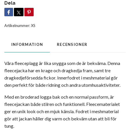
Dela
Artikelnummer:
XS
INFORMATION
RECENSIONER
Våra fleeceplagg är lika snygga som de är bekväma. Denna
fleecejacka har en krage och dragkedja fram, samt tre
dragkedjeförsedda fickor. Innerfodret i meshmaterial gör
den perfekt för både ridning och andra utomhusaktiviteter.
Med en broderad logga bak och en normal passform, är
fleecejackan både stilren och funktionell. Fleecematerialet
ger en unik look och en mjuk känsla. Fodret i meshmaterial
gör att jackan håller dig varm och bekväm utan att bli för
tung.