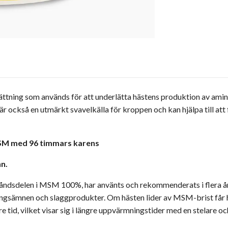
ning som används för att underlätta hästens produktion av amino
är också en utmärkt svavelkälla för kroppen och kan hjälpa till at
MSM med 96 timmars karens
nn.
ndsdelen i MSM 100%, har använts och rekommenderats i flera år 
ingsämnen och slaggprodukter. Om hästen lider av MSM-brist får h
tid, vilket visar sig i längre uppvärmningstider med en stelare och