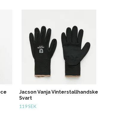
Jacson Mary
799 SEK
ece
Jacson Vanja Vinterstallhandske
Svart
119 SEK