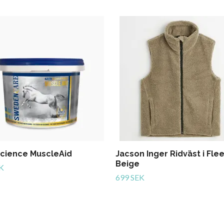
Science MuscleAid
Jacson Inger Ridväst i Fle
Beige
K
699 SEK