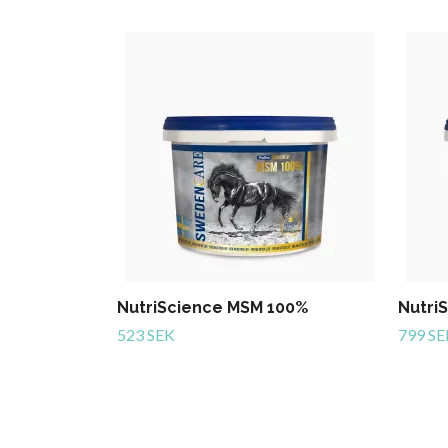
NutriScience MSM 100%
Nutri
523 SEK
799 SE