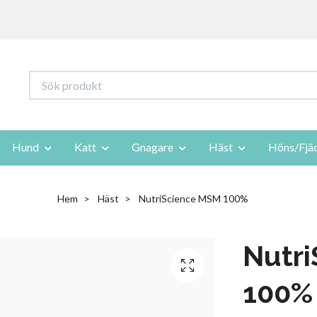
Hund
Katt
Gnagare
Häst
Höns/Fjä
Hem
Häst
NutriScience MSM 100%
Nutr
100%