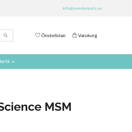
info@swedenpets.se
Önskelistan
Varukorg
derfä
iScience MSM