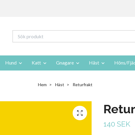
Hund
Katt
Gnagare
Häst
Höns/Fjä
Hem
Häst
Returfrakt
Retur
140 SEK