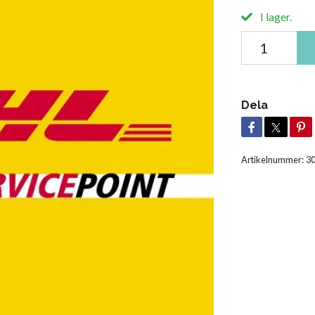
I lager.
Dela
Artikelnummer:
3