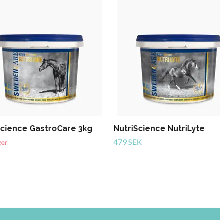
Science GastroCare 3kg
NutriScience NutriLyte
479 SEK
ger