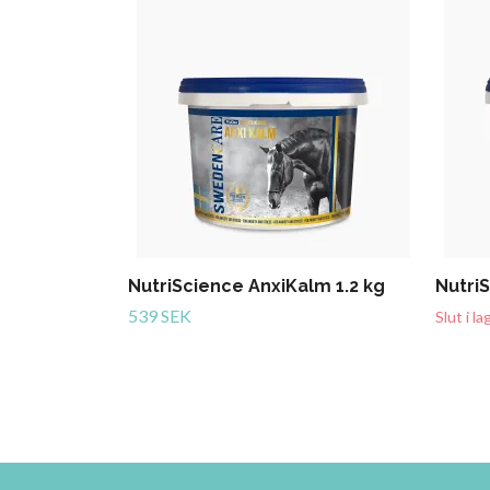
NutriScience AnxiKalm 1.2 kg
Nutri
539 SEK
Slut i la