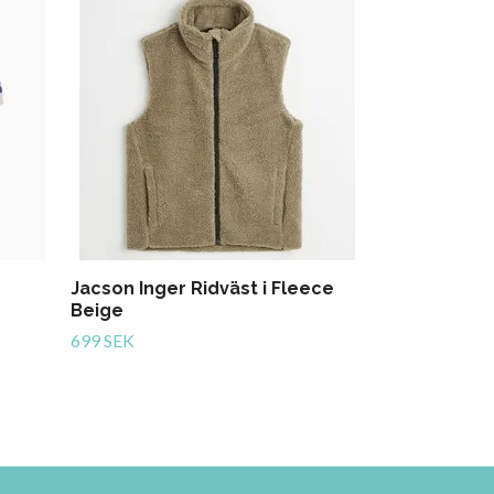
Jacson Stina
69 SEK
Jacson Inger Ridväst i Fleece
Beige
699 SEK