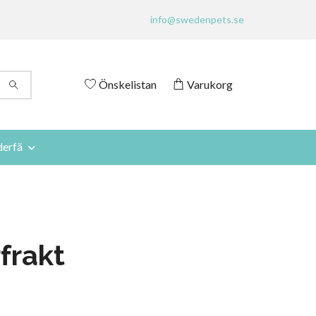
info@swedenpets.se
Önskelistan
Varukorg
derfä
frakt