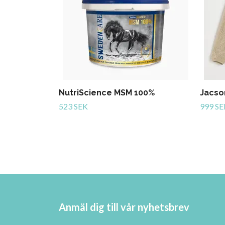
NutriScience MSM 100%
Jacso
523 SEK
999 SE
Anmäl dig till vår nyhetsbrev