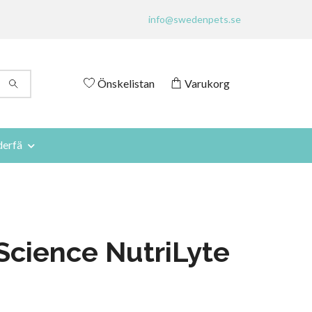
info@swedenpets.se
Önskelistan
Varukorg
derfä
Science NutriLyte