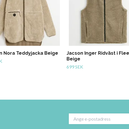
n Nora Teddyjacka Beige
Jacson Inger Ridväst i Fle
Beige
K
699 SEK