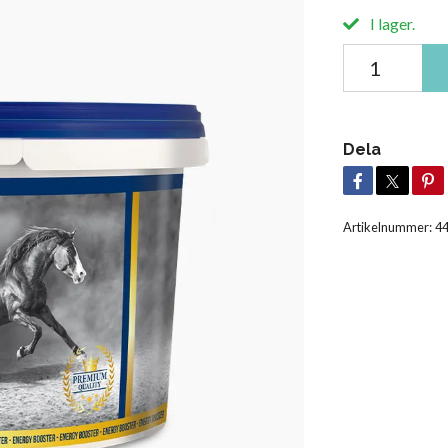
I lager.
Dela
Artikelnummer:
4