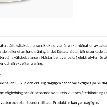
att återställa vätskebalansen. Elektrolyter är en kombination av sal
den eller efter hård träning är det lätt att hästar blir uttorkade o
tt återställa vätskebalansen. Hästar behöver också elektrolyter för 
r och direkt efter träning.
.
nnehåller 1,5 kilo och vid 30g dagligen har en varaktighet på 50 dag
m vägledning och är beroende av djurets vikt och återhämtnings p
er vatten och blanda under tillsats. Produkten kan ges dagligen.