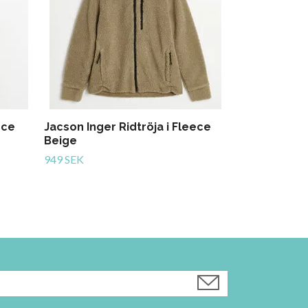
ece
Jacson Inger Ridtröja i Fleece
Beige
949 SEK