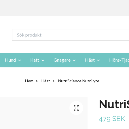
Hund
Katt
Gnagare
Häst
Höns/Fjä
Hem
Häst
NutriScience NutriLyte
Nutri
479 SEK