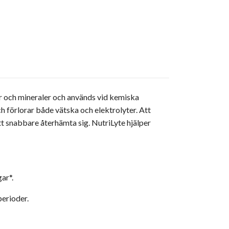
ter och mineraler och används vid kemiska
ch förlorar både vätska och elektrolyter. Att
att snabbare återhämta sig. NutriLyte hjälper
ar*.
erioder.