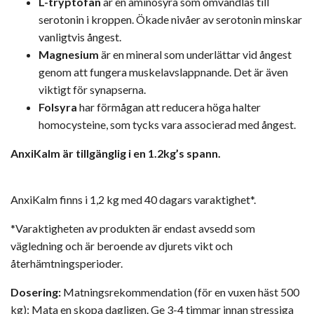
L-tryptofan
är en aminosyra som omvandlas till
serotonin i kroppen. Ökade nivåer av serotonin minskar
vanligtvis ångest.
Magnesium
är en mineral som underlättar vid ångest
genom att fungera muskelavslappnande. Det är även
viktigt för synapserna.
Folsyra
har förmågan att reducera höga halter
homocysteine, som tycks vara associerad med ångest.
AnxiKalm är tillgänglig i en 1.2kg’s spann.
AnxiKalm finns i 1,2 kg med 40 dagars varaktighet*.
*Varaktigheten av produkten är endast avsedd som
vägledning och är beroende av djurets vikt och
återhämtningsperioder.
Dosering:
Matningsrekommendation (för en vuxen häst 500
kg): Mata en skopa dagligen. Ge 3-4 timmar innan stressiga