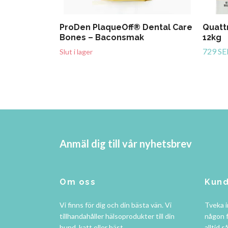
ProDen PlaqueOff® Dental Care
Quattr
Bones – Baconsmak
12kg
729 SE
Slut i lager
Anmäl dig till vår nyhetsbrev
Om oss
Kund
Vi finns för dig och din bästa vän. Vi
Tveka i
tillhandahåller hälsoprodukter till din
någon f
hund, katt eller häst.
alltid s