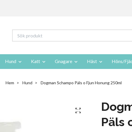
Hund
Katt
Gnagare
Häst
Höns/Fjä
Hem
Hund
Dogman Schampo Päls o Fjun Honung 250ml
Dogm
Päls 