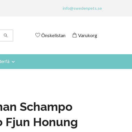
info@swedenpets.se
Önskelistan
Varukorg
derfä
an Schampo
o Fjun Honung