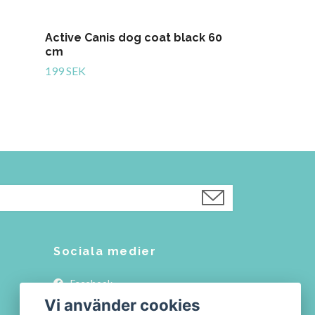
Active Canis dog coat black 60
cm
199 SEK
Sociala medier
Facebook
Vi använder cookies
Instagram